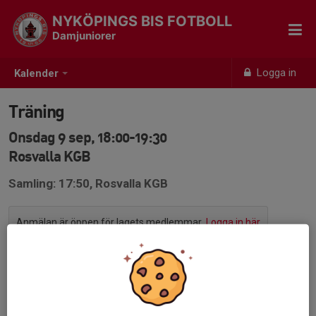
NYKÖPINGS BIS FOTBOLL
Damjuniorer
Logga in
Kalender
Träning
Onsdag 9 sep, 18:00-19:30
Rosvalla KGB
Samling: 17:50, Rosvalla KGB
Anmälan är öppen för lagets medlemmar.
Logga in här