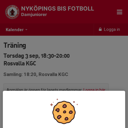
NYKÖPINGS BIS FOTBOLL
Damjuniorer
Logga in
Kalender
Träning
Torsdag 3 sep, 18:30-20:00
Rosvalla KGC
Samling: 18:20, Rosvalla KGC
Anmälan är öppen för lagets medlemmar.
Logga in här