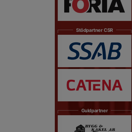
Stödpartner CSR
Guldpartner