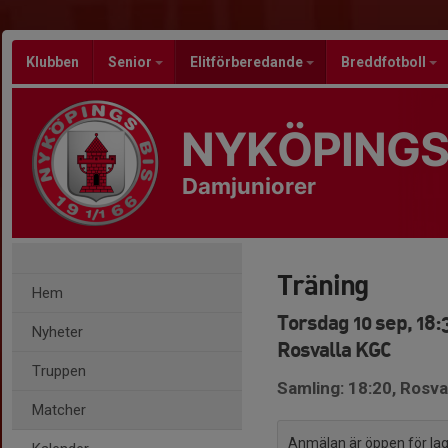
Klubben
Senior
Elitförberedande
Breddfotboll
NYKÖPINGS
Damjuniorer
Träning
Hem
Torsdag 10 sep, 18:
Nyheter
Rosvalla KGC
Truppen
Samling: 18:20, Rosva
Matcher
Anmälan är öppen för l