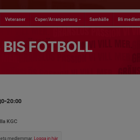
Veteraner
Cuper/Arrangemang
Samhälle
Bli medle
 BIS FOTBOLL
30-20:00
lla KGC
agets medlemmar.
Logga in här