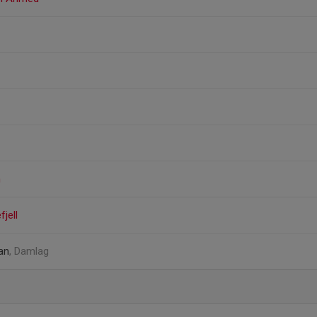
n
jell
an
, Damlag