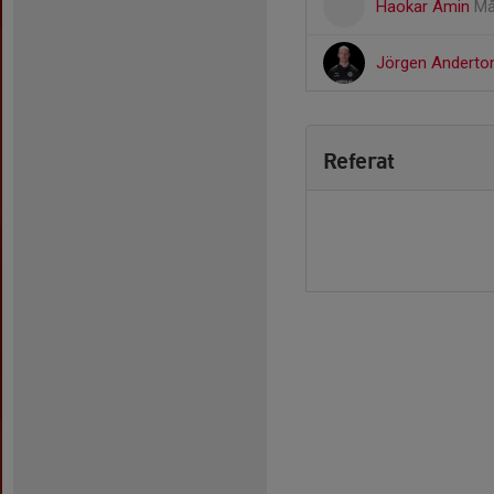
Haokar Amin
Må
Jörgen Andert
Referat