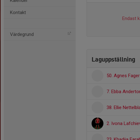
Kalender
Kontakt
Endast ka
Värdegrund
Laguppställning
50. Agnes Fager
7. Ebba Anderto
38. Ellie Nettelbl
2. Ivona Lafchie
23. Khadija Far