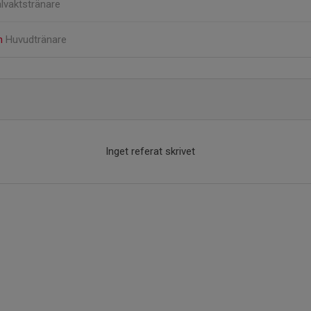
lvaktstränare
on
Huvudtränare
Inget referat skrivet