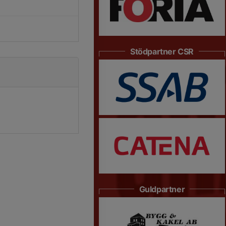
Stödpartner CSR
Guldpartner