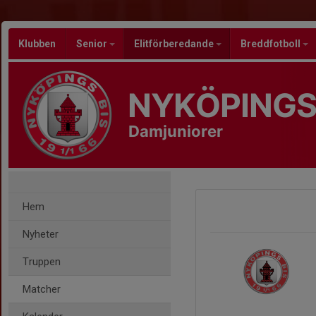
Klubben
Senior
Elitförberedande
Breddfotboll
NYKÖPINGS
Damjuniorer
Hem
Nyheter
Truppen
Matcher