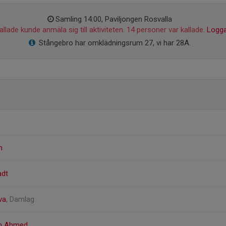
Samling 14:00, Paviljongen Rosvalla
llade kunde anmäla sig till aktiviteten. 14 personer var kallade.
Logga
Stångebro har omklädningsrum 27, vi har 28A.
n
adt
va
, Damlag
ah Ahmed