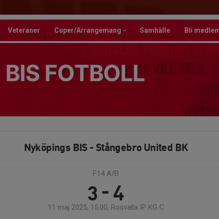
Veteraner
Cuper/Arrangemang
Samhälle
Bli medle
 BIS FOTBOLL
Nyköpings BIS - Stångebro United BK
F14 A/B
3 - 4
11 maj 2025, 15:00, Rosvalla IP KG C