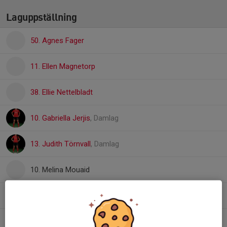
Laguppställning
50. Agnes Fager
11. Ellen Magnetorp
38. Ellie Nettelbladt
10. Gabriella Jerjis
, Damlag
13. Judith Törnvall
, Damlag
10. Melina Mouaid
25. Mina Ali
1. Pari Amin