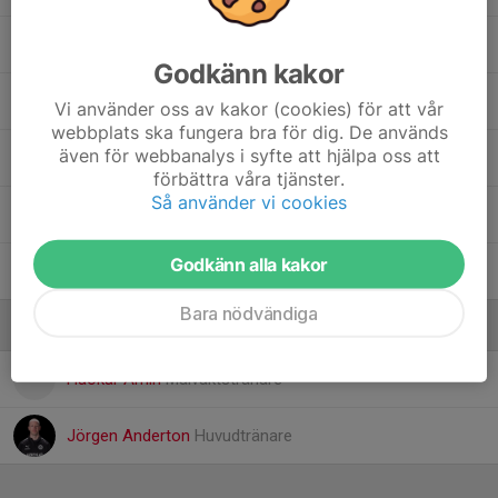
4. Selma Ahlgren
, Damlag
Godkänn kakor
9. Signe Almqvist
Vi använder oss av kakor (cookies) för att vår
webbplats ska fungera bra för dig. De används
även för webbanalys i syfte att hjälpa oss att
26. Sofia Osman
förbättra våra tjänster.
Så använder vi cookies
35. Thelma Oknefjell
Godkänn alla kakor
17. Wilma Hellman
, Damlag
Bara nödvändiga
Ledare
Haokar Amin
Målvaktstränare
Jörgen Anderton
Huvudtränare