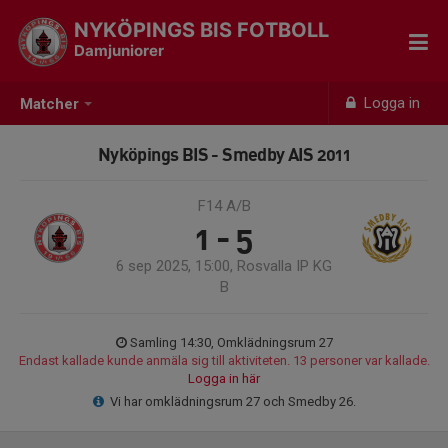
NYKÖPINGS BIS FOTBOLL
Damjuniorer
Logga in
Matcher
Nyköpings BIS - Smedby AIS 2011
F14 A/B
1 - 5
6 sep 2025, 15:00, Rosvalla IP KG
B
Samling 14:30, Omklädningsrum 27
Endast kallade kunde anmäla sig till aktiviteten. 13 personer var kallade.
Logga in här
Vi har omklädningsrum 27 och Smedby 26.