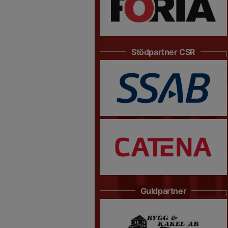
Stödpartner CSR
Guldpartner