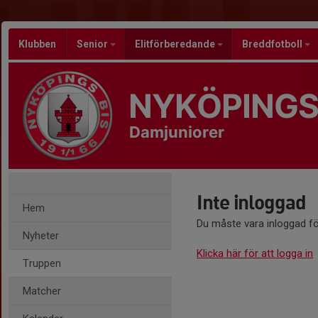
Klubben
Senior
Elitförberedande
Breddfotboll
NYKÖPINGS
Damjuniorer
Inte inloggad
Hem
Du måste vara inloggad fö
Nyheter
Klicka här för att logga in
Truppen
Matcher