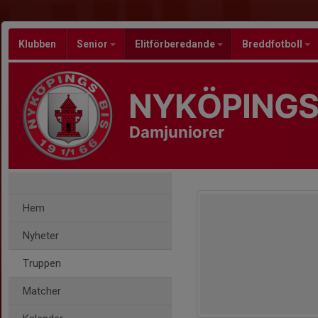
Klubben
Senior
Elitförberedande
Breddfotboll
NYKÖPINGS
Damjuniorer
Hem
Nyheter
Truppen
Matcher