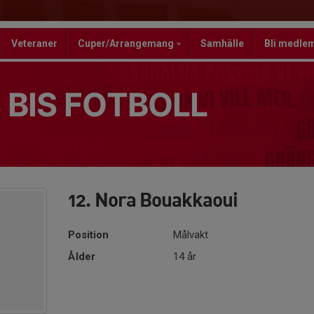
Veteraner
Cuper/Arrangemang
Samhälle
Bli medle
 BIS FOTBOLL
12. Nora Bouakkaoui
Position
Målvakt
Ålder
14 år