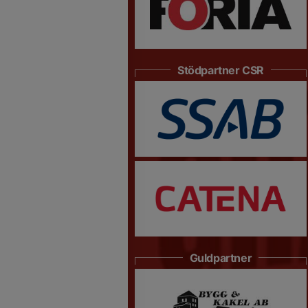
Stödpartner CSR
Guldpartner