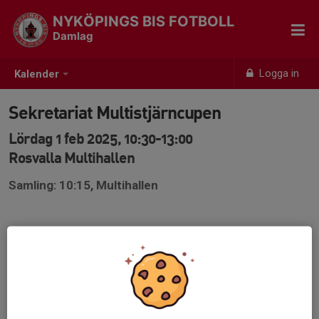
NYKÖPINGS BIS FOTBOLL
Damlag
Logga in
Kalender
Sekretariat Multistjärncupen
Lördag 1 feb 2025, 10:30-13:00
Rosvalla Multihallen
Samling: 10:15, Multihallen