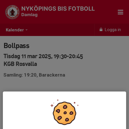
NYKÖPINGS BIS FOTBOLL
Damlag
Logga in
Kalender
Bollpass
Tisdag 11 mar 2025, 19:30-20:45
KGB Rosvalla
Samling: 19:20, Barackerna