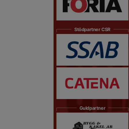
Stödpartner CSR
Guldpartner