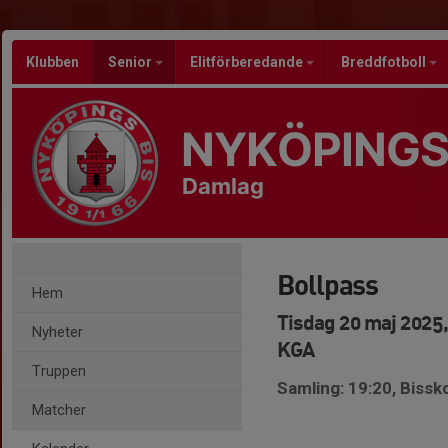
Klubben
Senior
Elitförberedande
Breddfotboll
NYKÖPINGS
Damlag
Bollpass
Hem
Tisdag 20 maj 2025,
Nyheter
KGA
Truppen
Samling: 19:20, Bissk
Matcher