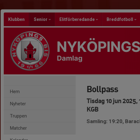
Klubben
Senior
Elitförberedande
Breddfotboll
NYKÖPINGS
Damlag
Bollpass
Hem
Tisdag 10 jun 2025, 
Nyheter
KGB
Truppen
Samling: 19:20, Bara
Matcher