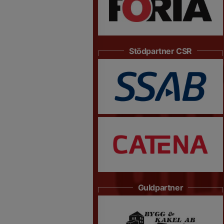
Stödpartner CSR
Guldpartner