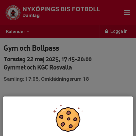
NYKÖPINGS BIS FOTBOLL
Damlag
Logga in
Kalender
Gym och Bollpass
Torsdag 22 maj 2025, 17:15-20:00
Gymmet och KGC Rosvalla
Samling: 17:05, Omklädningsrum 18