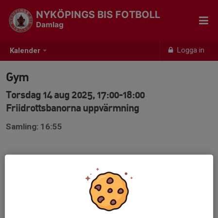
NYKÖPINGS BIS FOTBOLL
Damlag
Logga in
Kalender
Gym
Torsdag 14 aug 2025, 17:00-18:00
Friidrottsbanorna uppvärmning
Samling: 16:55