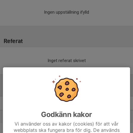
Ingen uppställning ifylld
Referat
Inget referat skrivet
Tabell
F15-19 A/B/C Östra
M
+/-
P
Godkänn kakor
1. Linghems SK Damjunior (2)
8
31
24
Vi använder oss av kakor (cookies) för att vår
2. Lindö FF F2010/11
webbplats ska fungera bra för dig. De används
8
12
17