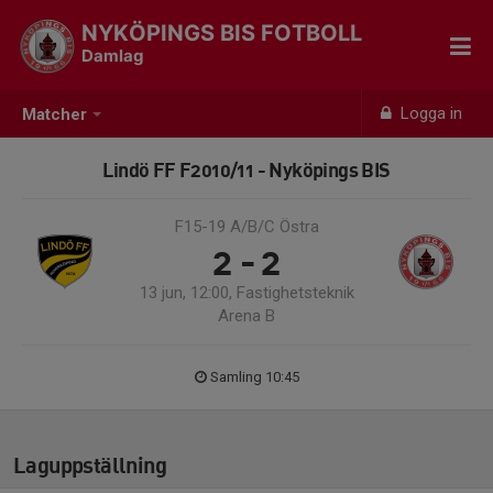
NYKÖPINGS BIS FOTBOLL
Damlag
Logga in
Matcher
Lindö FF F2010/11 - Nyköpings BIS
F15-19 A/B/C Östra
2 - 2
13 jun, 12:00, Fastighetsteknik
Arena B
Samling 10:45
Laguppställning