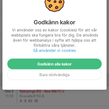
19:00
Skogsvallen A
1
-
6
Lör 23
Smedby AIS FJ - Nyköpings BIS
Godkänn kakor
10:30
PreZero Arena B
1
-
1
Vi använder oss av kakor (cookies) för att vår
webbplats ska fungera bra för dig. De används
Sön 24
Nyköpings BIS - IK Viljan Strängnäs U
även för webbanalys i syfte att hjälpa oss att
15:00
Rosvalla IP KG B
förbättra våra tjänster.
4
-
1
Så använder vi cookies
Fre 29
Julita GoIF - Nyköpings BIS
19:00
Öljevi IP-A
Godkänn alla kakor
2
-
4
Bara nödvändiga
Juni
Ons 3
Nyköpings BIS - New Mill FC U
19:30
Rosvalla IP KG A
3
-
5