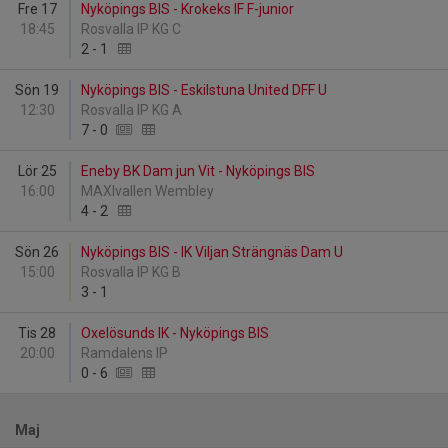
Fre 17
Nyköpings BIS - Krokeks IF F-junior
18:45
Rosvalla IP KG C
2
-
1
Sön 19
Nyköpings BIS - Eskilstuna United DFF U
12:30
Rosvalla IP KG A
7
-
0
Lör 25
Eneby BK Dam jun Vit - Nyköpings BIS
16:00
MAXIvallen Wembley
4
-
2
Sön 26
Nyköpings BIS - IK Viljan Strängnäs Dam U
15:00
Rosvalla IP KG B
3
-
1
Tis 28
Oxelösunds IK - Nyköpings BIS
20:00
Ramdalens IP
0
-
6
Maj