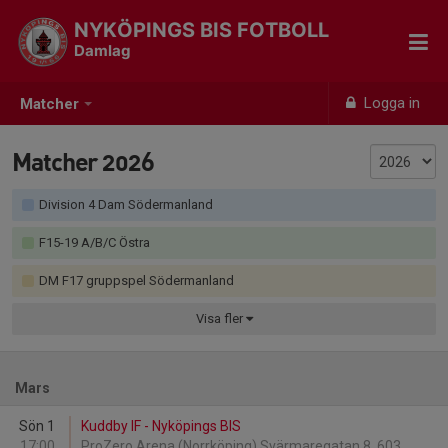
NYKÖPINGS BIS FOTBOLL
Damlag
Logga in
Matcher
Matcher 2026
Division 4 Dam Södermanland
F15-19 A/B/C Östra
DM F17 gruppspel Södermanland
Visa
fler
Mars
Sön 1
Kuddby IF - Nyköpings BIS
17:00
ProZero Arena (Norrköping) Svärmaregatan 8, 603