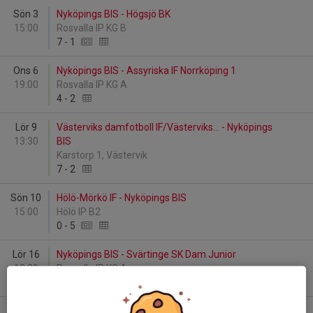
Sön 3
Nyköpings BIS - Högsjö BK
15:00
Rosvalla IP KG B
7
-
1
Ons 6
Nyköpings BIS - Assyriska IF Norrköping 1
19:00
Rosvalla IP KG A
4
-
2
Lör 9
Västerviks damfotboll IF/Västerviks... - Nyköpings
13:30
BIS
Karstorp 1, Västervik
7
-
2
Sön 10
Hölö-Mörkö IF - Nyköpings BIS
15:00
Hölö IP B2
0
-
5
Lör 16
Nyköpings BIS - Svärtinge SK Dam Junior
12:30
Rosvalla IP KG A
2
-
4
Mån 18
Hällbybrunns IF U - Nyköpings BIS