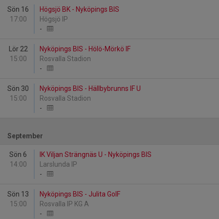
Sön 16
Högsjö BK - Nyköpings BIS
17:00
Högsjö IP
-
Lör 22
Nyköpings BIS - Hölö-Mörkö IF
15:00
Rosvalla Stadion
-
Sön 30
Nyköpings BIS - Hällbybrunns IF U
15:00
Rosvalla Stadion
-
September
Sön 6
IK Viljan Strängnäs U - Nyköpings BIS
14:00
Larslunda IP
-
Sön 13
Nyköpings BIS - Julita GoIF
15:00
Rosvalla IP KG A
-