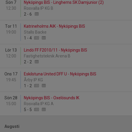
Sön 7
Nyköpings BIS - Linghems SK Damjunior (2)
12:30
Rosvalla IP KG B
2
-
6
Tor 11
Katrineholms AIK - Nyköpings BIS
19:00
Stalls Backe
1
-
4
Lör 13
Lindö FF F2010/11 - Nyköpings BIS
12:00
Fastighetsteknik Arena B
2
-
2
Ons 17
Eskilstuna United DFF U - Nyköpings BIS
19:45
Årby IP KG
1
-
2
Sön 28
Nyköpings BIS - Oxelösunds IK
15:00
Rosvalla IP KG A
5
-
5
Augusti