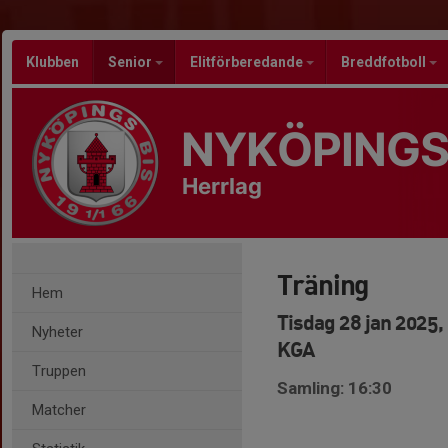
Klubben
Senior
Elitförberedande
Breddfotboll
NYKÖPINGS
Herrlag
Träning
Hem
Tisdag 28 jan 2025,
Nyheter
KGA
Truppen
Samling: 16:30
Matcher