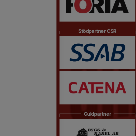
Stödpartner CSR
Guldpartner