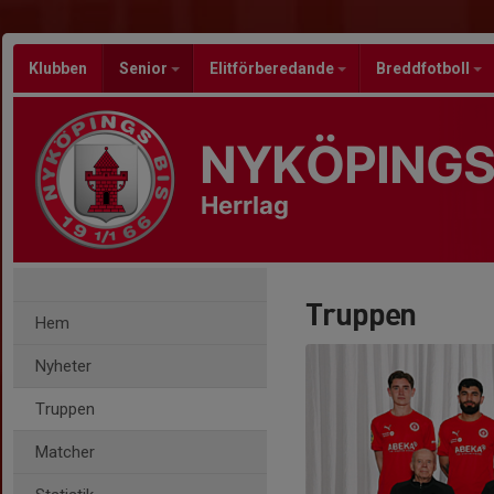
Klubben
Senior
Elitförberedande
Breddfotboll
NYKÖPINGS
Herrlag
Truppen
Hem
Nyheter
Truppen
Matcher