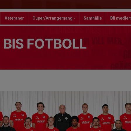
Veteraner
Cuper/Arrangemang
Samhälle
Bli medle
 BIS FOTBOLL