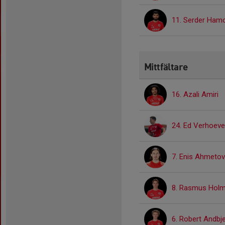
11. Serder Ham
Mittfältare
16. Azali Amiri
24. Ed Verhoev
7. Enis Ahmetov
8. Rasmus Hol
6. Robert Andbj