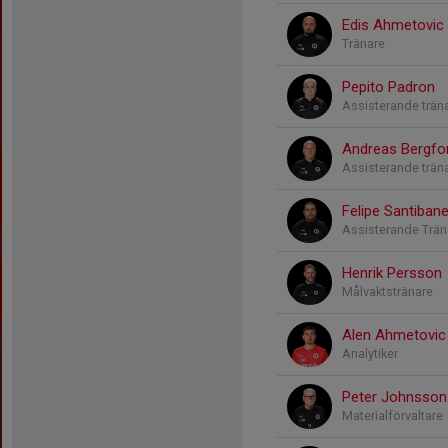
Edis Ahmetovic
Tränare
Pepito Padron
Assisterande trän
Andreas Bergfo
Assisterande trän
Felipe Santiban
Assisterande Trän
Henrik Persson
Målvaktstränare
Alen Ahmetovic
Analytiker
Peter Johnsson
Materialförvaltare