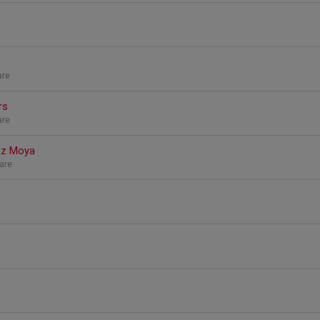
are
rs
are
ez Moya
are