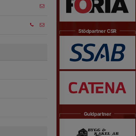
Stödpartner CSR
Guldpartner