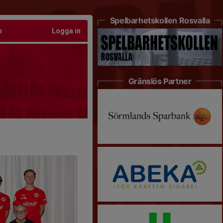
Spelbarhetskollen Rosvalla
m
Logga in
Gränslös Partner