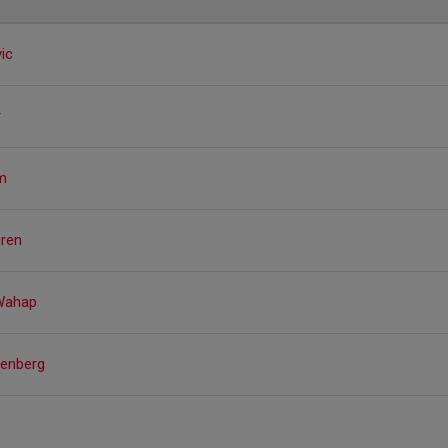
ic
r
m
gren
Wahap
denberg