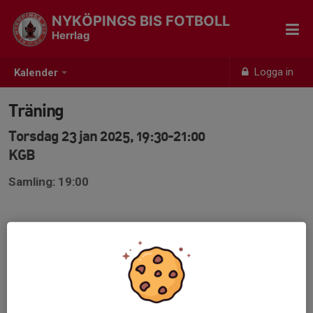
NYKÖPINGS BIS FOTBOLL
Herrlag
Logga in
Kalender
Träning
Torsdag 23 jan 2025, 19:30-21:00
KGB
Samling: 19:00