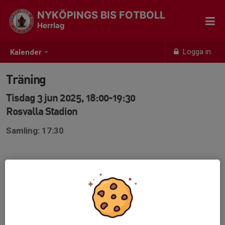
NYKÖPINGS BIS FOTBOLL
Herrlag
Logga in
Kalender
Träning
Tisdag 3 jun 2025, 18:00-19:30
Rosvalla Stadion
Samling: 17:30