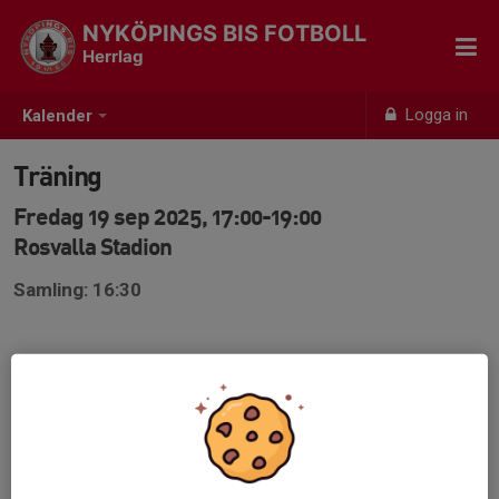
NYKÖPINGS BIS FOTBOLL
Herrlag
Logga in
Kalender
Träning
Fredag 19 sep 2025, 17:00-19:00
Rosvalla Stadion
Samling: 16:30