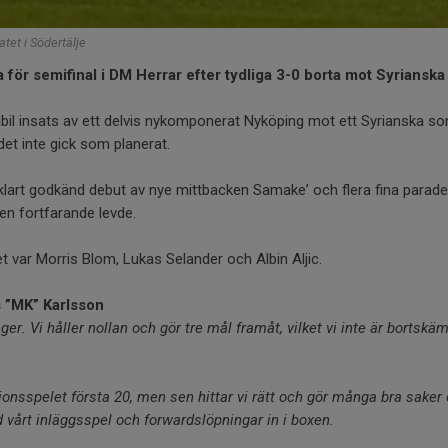
atet i Södertälje
 för semifinal i DM Herrar efter tydliga 3-0 borta mot Syriansk
abil insats av ett delvis nykomponerat Nyköping mot ett Syrianska s
det inte gick som planerat.
n klart godkänd debut av nye mittbacken Samake’ och flera fina parad
en fortfarande levde.
t var Morris Blom, Lukas Selander och Albin Aljic.
 ”MK” Karlsson
ger. Vi håller nollan och gör tre mål framåt, vilket vi inte är bortskä
sitionsspelet första 20, men sen hittar vi rätt och gör många bra saker 
d vårt inläggsspel och forwardslöpningar in i boxen.