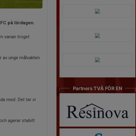
a FC på lördagen.
om vanan troget
er av unge målvakten
Partners TVÅ FÖR EN
mda med. Det tar vi
och agerar stabilt.