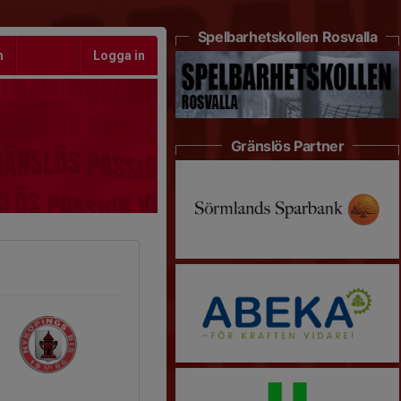
Spelbarhetskollen Rosvalla
m
Logga in
Gränslös Partner