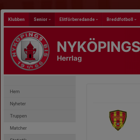
Klubben
Senior
Elitförberedande
Breddfotboll
NYKÖPINGS
Herrlag
Hem
Nyheter
Truppen
Matcher