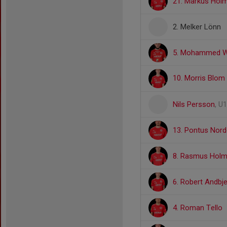
21. Markus Hol
2. Melker Lönn
5. Mohammed 
10. Morris Blom
Nils Persson
, U
13. Pontus Nor
8. Rasmus Holm
6. Robert Andbje
4. Roman Tello