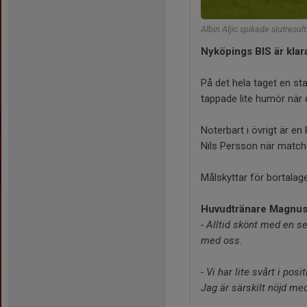
Albin Aljic spikade slutresult
Nyköpings BIS är klara
På det hela taget en st
tappade lite humör när 
Noterbart i övrigt är e
Nils Persson när match
Målskyttar för bortalage
Huvudtränare Magnus
- Alltid skönt med en se
med oss.
- Vi har lite svårt i po
Jag är särskilt nöjd me