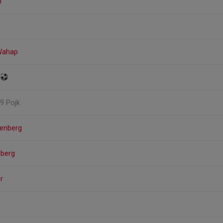
m
Wahap
19 Pojk
denberg
berg
r