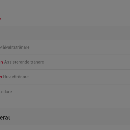
o
Målvaktstränare
on
Assisterande tränare
on
Huvudtränare
Ledare
erat