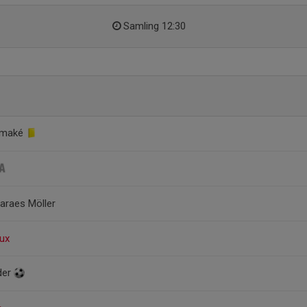
Samling 12:30
amaké
araes Möller
oux
der