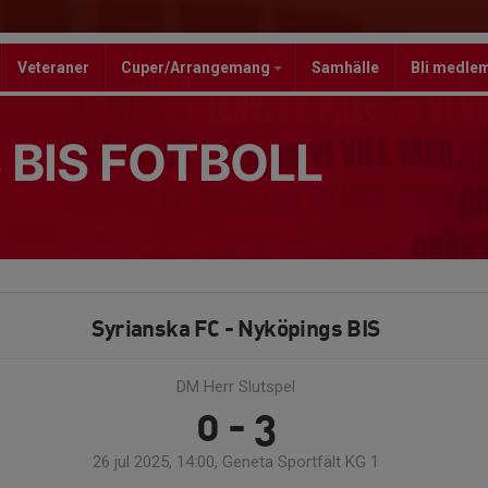
Veteraner
Cuper/Arrangemang
Samhälle
Bli medle
 BIS FOTBOLL
Syrianska FC - Nyköpings BIS
DM Herr Slutspel
0 - 3
26 jul 2025, 14:00, Geneta Sportfält KG 1