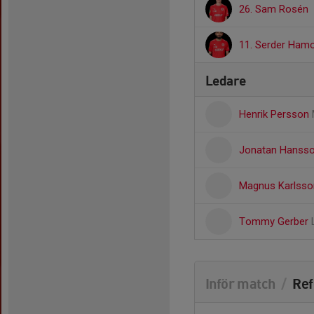
26. Sam Rosén
11. Serder Ham
Ledare
Henrik Persson
Jonatan Hanss
Magnus Karlss
Tommy Gerber
Inför match
/
Ref