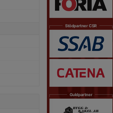
Stödpartner CSR
Guldpartner