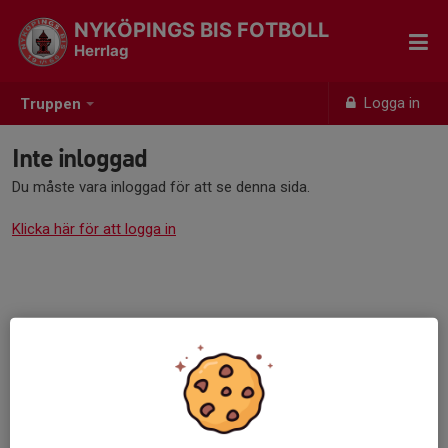
NYKÖPINGS BIS FOTBOLL
Herrlag
Logga in
Truppen
Inte inloggad
Du måste vara inloggad för att se denna sida.
Klicka här för att logga in