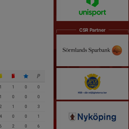
CSR Partner
1
1
0
0
1
0
0
0
2
1
0
3
4
0
0
1
6
2
0
6