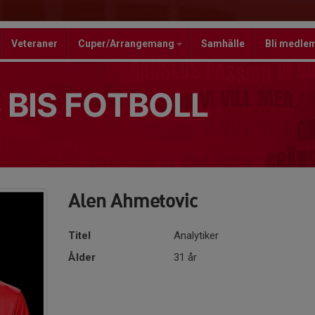
Veteraner
Cuper/Arrangemang
Samhälle
Bli medle
 BIS FOTBOLL
Alen Ahmetovic
Titel
Analytiker
Ålder
31 år