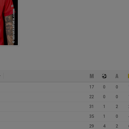
17
0
0
22
0
0
31
1
2
35
1
0
29
4
2