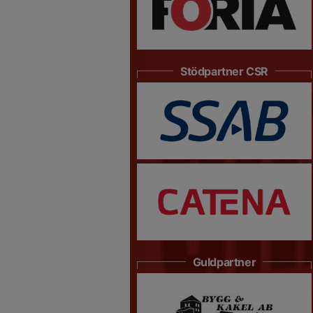
Stödpartner CSR
Guldpartner