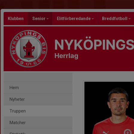
Klubben
Senior
Elitförberedande
Breddfotboll
NYKÖPINGS
Herrlag
Hem
Nyheter
Truppen
Matcher