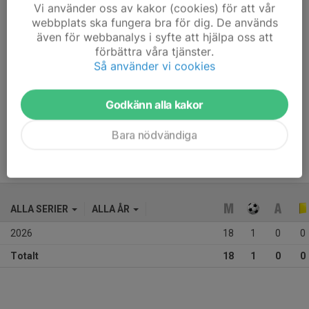
Vi använder oss av kakor (cookies) för att vår
Tidigare klubbar
Karlbergs BK, Nordic United, Arameisk-
webbplats ska fungera bra för dig. De används
Syrianska IF
även för webbanalys i syfte att hjälpa oss att
förbättra våra tjänster.
Så använder vi cookies
Ludvig är en rejäl försvarsspelare som även behärskar 
Godkänn alla kakor
rollen som 6:a. Han kommer spetsa till konkurrensen i 
truppen på ett bra sätt, säger Nyköpings BIS tränare Edis 
Ahmetovic.
Bara nödvändiga
ALLA SERIER
ALLA ÅR
2026
18
1
0
0
Totalt
18
1
0
0