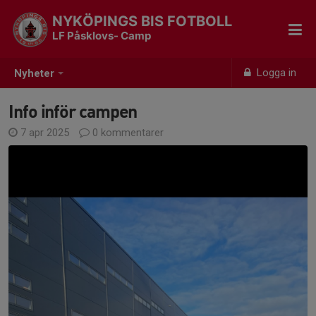
NYKÖPINGS BIS FOTBOLL
LF Påsklovs- Camp
Logga in
Nyheter
Info inför campen
7 apr 2025
0 kommentarer