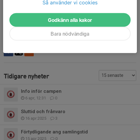
Ett glatt humör.
Så använder vi cookies
Vid eventuella frågor kontakta
Godkänn alla kakor
Carl@bissarna.se
070-140 01 28
Bara nödvändiga
Dela nyhet
Tidigare nyheter
Info inför campen
6 apr, 12:31
0
Sluttid och frånvaro
16 apr 2025
3
Förtydligande ang samlingstid
15 apr 2025
0