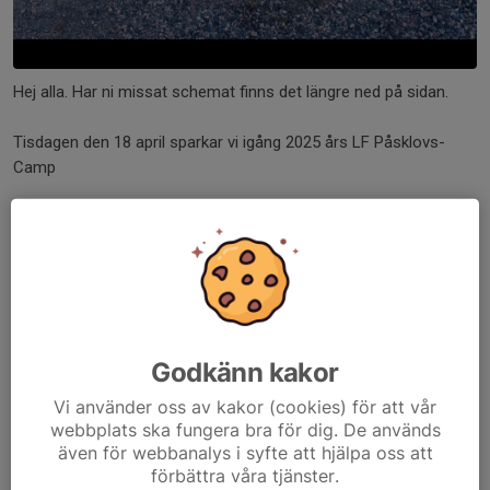
Hej alla. Har ni missat schemat finns det längre ned på sidan.
Tisdagen den 18 april sparkar vi igång 2025 års LF Påsklovs-
Camp
Samlingen sker vid 13:30 vid ingången ut mot KGA. (BILDEN)
Vi har tillgång till omklädningsrum men påminner om att vi ej
ansvarar för värdesaker
Packlista
Godkänn kakor
Fotbollskor
Benskydd
Vi använder oss av kakor (cookies) för att vår
Vattenflaska
webbplats ska fungera bra för dig. De används
Kläder efter väder
även för webbanalys i syfte att hjälpa oss att
Eventuella mediciner
förbättra våra tjänster.