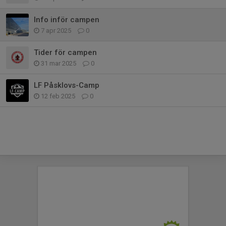
Info inför campen
7 apr 2025
0
Tider för campen
31 mar 2025
0
LF Påsklovs-Camp
12 feb 2025
0