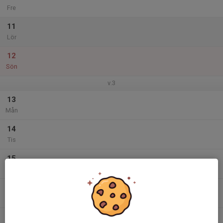
Fre
11
Lör
12
Sön
v.3
13
Mån
14
Tis
15
Ons
16
Tor
17