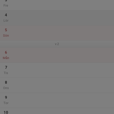
3
Fre
4
Lör
5
Sön
v.2
6
Mån
7
Tis
8
Ons
9
Tor
10