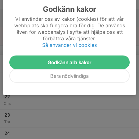
Fre
Godkänn kakor
18
Vi använder oss av kakor (cookies) för att vår
Lör
webbplats ska fungera bra för dig. De används
även för webbanalys i syfte att hjälpa oss att
19
förbättra våra tjänster.
Sön
Så använder vi cookies
v.4
20
Godkänn alla kakor
Mån
Bara nödvändiga
21
Tis
22
Ons
23
Tor
24