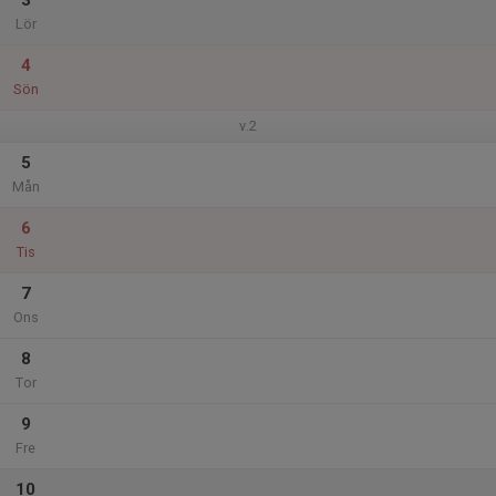
3
Lör
4
Sön
v.2
5
Mån
6
Tis
7
Ons
8
Tor
9
Fre
10