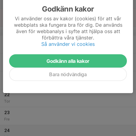
Lör
Godkänn kakor
18
Vi använder oss av kakor (cookies) för att vår
Sön
webbplats ska fungera bra för dig. De används
även för webbanalys i syfte att hjälpa oss att
v.4
förbättra våra tjänster.
19
Så använder vi cookies
Mån
20
Godkänn alla kakor
Tis
Bara nödvändiga
21
Ons
22
Tor
23
Fre
24