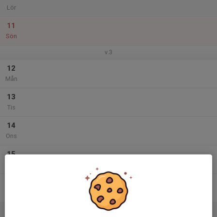
Lör
11
Sön
v.3
12
Mån
13
Tis
14
Ons
15
Tor
16
Fre
17