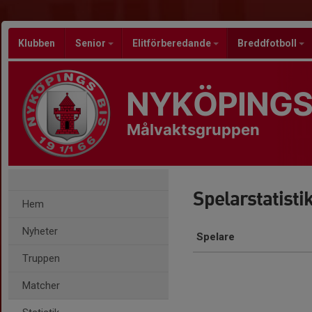
Klubben
Senior
Elitförberedande
Breddfotboll
NYKÖPINGS
Målvaktsgruppen
Spelarstatisti
Hem
Nyheter
Spelare
Truppen
Matcher