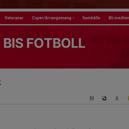
Veteraner
Cuper/Arrangemang
Samhälle
Bli medle
 BIS FOTBOLL
k