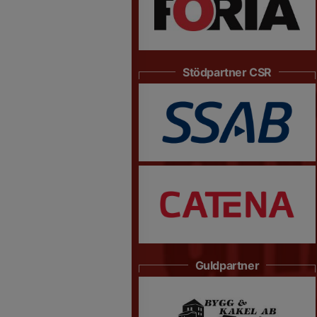
Stödpartner CSR
Guldpartner