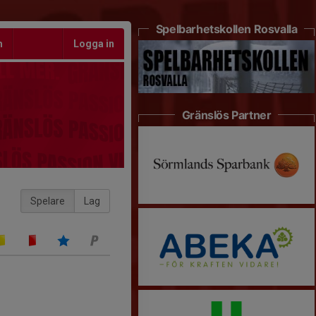
Spelbarhetskollen Rosvalla
m
Logga in
Gränslös Partner
Spelare
Lag