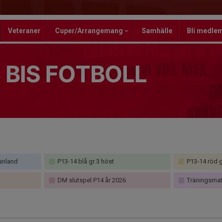
Veteraner
Cuper/Arrangemang
Samhälle
Bli medle
 BIS FOTBOLL
anland
P13-14 blå gr.3 höst
P13-14 röd g
DM slutspel P14 år 2026
Träningsmat