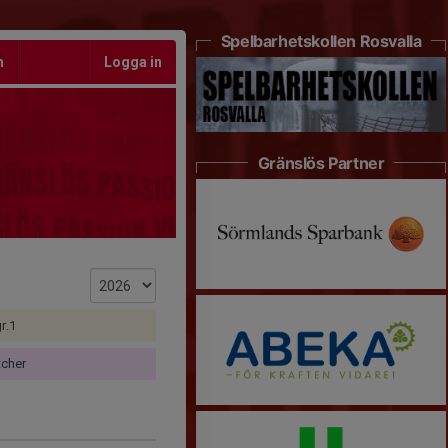
Spelbarhetskollen Rosvalla
m
Logga in
Gränslös Partner
r.1
cher