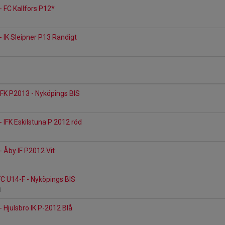
- FC Kallfors P12*
- IK Sleipner P13 Randigt
 FK P2013 - Nyköpings BIS
- IFK Eskilstuna P 2012 röd
- Åby IF P2012 Vit
FC U14-F - Nyköpings BIS
B1
- Hjulsbro IK P-2012 Blå