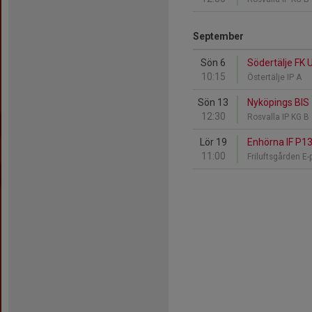
September
Sön 6
Södertälje FK 
10:15
Östertälje IP A
Sön 13
Nyköpings BIS 
12:30
Rosvalla IP KG B
Lör 19
Enhörna IF P13
11:00
Friluftsgården E