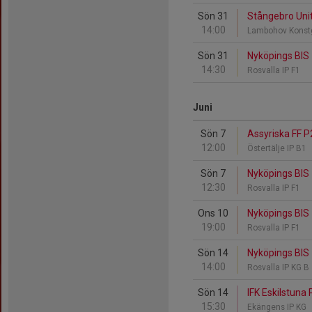
Sön 31
Stångebro Uni
14:00
Lambohov Konst
Sön 31
Nyköpings BIS 
14:30
Rosvalla IP F1
Juni
Sön 7
Assyriska FF P
12:00
Östertälje IP B1
Sön 7
Nyköpings BIS
12:30
Rosvalla IP F1
Ons 10
Nyköpings BIS 
19:00
Rosvalla IP F1
Sön 14
Nyköpings BIS 
14:00
Rosvalla IP KG B
Sön 14
IFK Eskilstuna
15:30
Ekängens IP KG