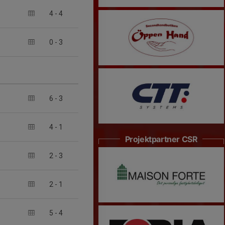
4
-
4
0
-
3
6
-
3
4
-
1
Projektpartner CSR
2
-
3
2
-
1
5
-
4