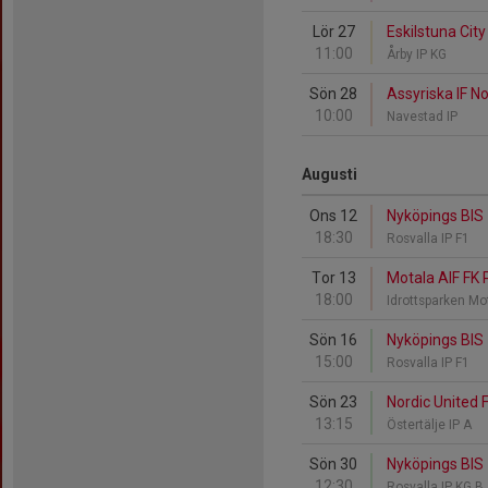
Lör 27
Eskilstuna Cit
11:00
Årby IP KG
Sön 28
Assyriska IF N
10:00
Navestad IP
Augusti
Ons 12
Nyköpings BIS 
18:30
Rosvalla IP F1
Tor 13
Motala AIF FK 
18:00
Idrottsparken Mo
Sön 16
Nyköpings BIS -
15:00
Rosvalla IP F1
Sön 23
Nordic United 
13:15
Östertälje IP A
Sön 30
Nyköpings BIS 
12:30
Rosvalla IP KG B