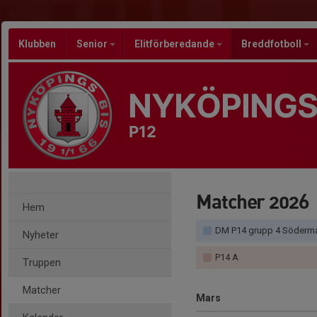
Klubben
Senior
Elitförberedande
Breddfotboll
NYKÖPINGS
P12
Matcher 2026
Hem
DM P14 grupp 4 Söderm
Nyheter
P14 A
Truppen
Matcher
Mars