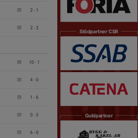
2
-
1
2
-
2
Stödpartner CSR
10
-
1
4
-
0
1
-
6
0
-
5
Guldpartner
6
-
0