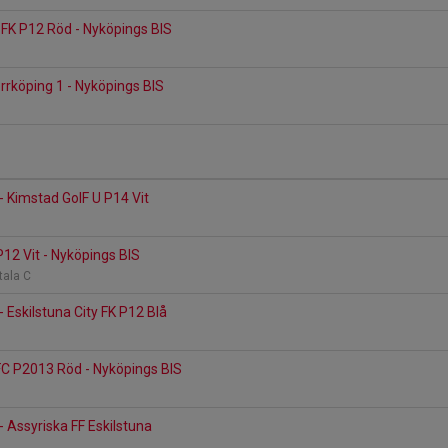
y FK P12 Röd - Nyköpings BIS
orrköping 1 - Nyköpings BIS
- Kimstad GoIF U P14 Vit
P12 Vit - Nyköpings BIS
tala C
 Eskilstuna City FK P12 Blå
FC P2013 Röd - Nyköpings BIS
- Assyriska FF Eskilstuna