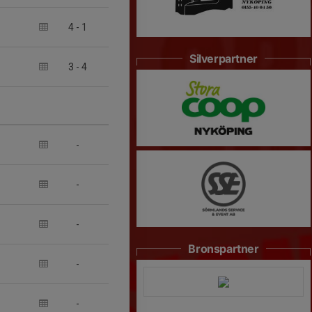
4
-
1
Silverpartner
3
-
4
-
-
-
Bronspartner
-
-