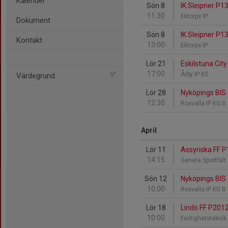
Kalender
Sön 8
IK Sleipner P1
11:30
Ektorps IP
Dokument
Sön 8
IK Sleipner P1
Kontakt
13:00
Ektorps IP
Lör 21
Eskilstuna Cit
17:00
Årby IP KG
Värdegrund
Lör 28
Nyköpings BIS
12:30
Rosvalla IP KG B
April
Lör 11
Assyriska FF P
14:15
Geneta Sportfält
Sön 12
Nyköpings BIS
10:00
Rosvalla IP KG B
Lör 18
Lindö FF P2012
10:00
Fastighetstekni