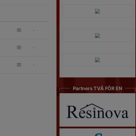
-
-
-
Partners TVÅ FÖR EN