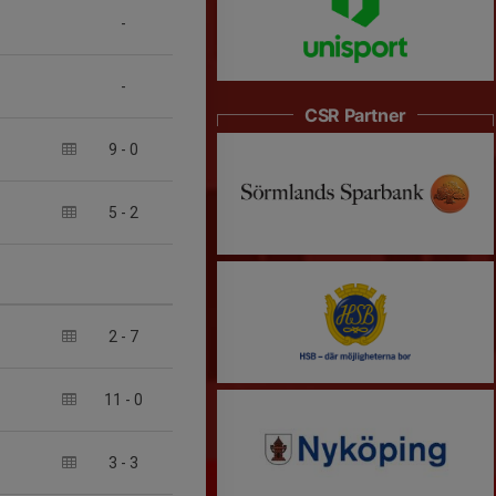
-
-
CSR Partner
9
-
0
5
-
2
2
-
7
11
-
0
3
-
3