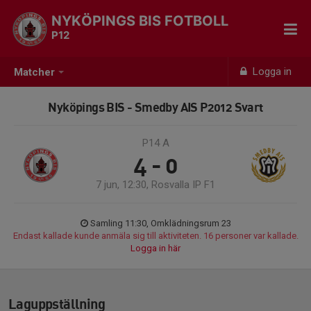
NYKÖPINGS BIS FOTBOLL
P12
Logga in
Matcher
Nyköpings BIS - Smedby AIS P2012 Svart
P14 A
4 - 0
7 jun, 12:30, Rosvalla IP F1
Samling 11:30, Omklädningsrum 23
Endast kallade kunde anmäla sig till aktiviteten. 16 personer var kallade.
Logga in här
Laguppställning