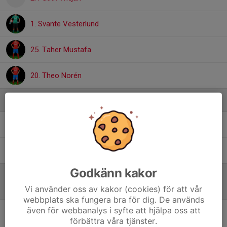
1. Svante Vesterlund
25. Taher Mustafa
20. Theo Norén
Ledare
Klas Palm
Matchcoach
Nina Palm Vinterstad
Huvudtränare
Godkänn kakor
Referat
Vi använder oss av kakor (cookies) för att vår
webbplats ska fungera bra för dig. De används
även för webbanalys i syfte att hjälpa oss att
förbättra våra tjänster.
Inget referat skrivet