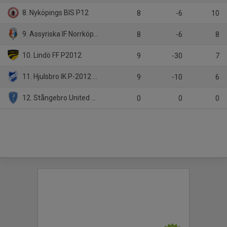
8. Nyköpings BIS P12
8
-6
10
9. Assyriska IF Norrköping 1
8
-6
8
10. Lindö FF P2012
9
-30
7
11. Hjulsbro IK P-2012 Blå
9
-10
6
12. Stångebro United BK 2012-13
0
0
0