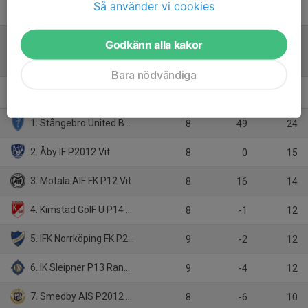
Så använder vi cookies
Godkänn alla kakor
Tabell
Bara nödvändiga
P14 A
M
+/-
P
1. Stångebro United BK 2012 A
8
49
24
2. Åby IF P2012 Vit
8
0
15
3. Motala AIF FK P12 Vit
8
16
14
4. Kimstad GoIF U P14 Vit
8
-1
12
5. IFK Norrköping FK P2013
9
-2
12
6. IK Sleipner P13 Randigt
9
-4
12
7. Smedby AIS P2012 Svart
8
-6
10