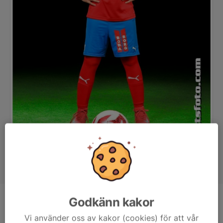
Godkänn kakor
Position
-
Vi använder oss av kakor (cookies) för att vår
Ålder
13 år