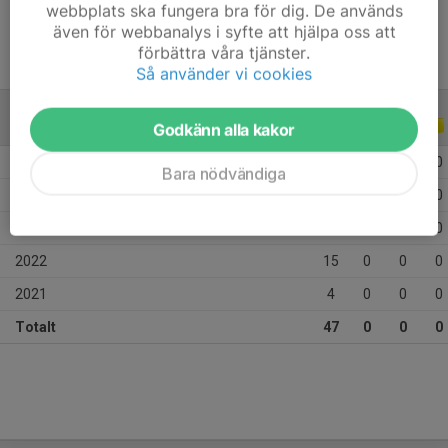
webbplats ska fungera bra för dig. De används
även för webbanalys i syfte att hjälpa oss att
förbättra våra tjänster.
Så använder vi cookies
ALLA SERIER
ALLA ÅR
Godkänn alla kakor
2026
4
0
0
0
Bara nödvändiga
2025
11
0
0
0
2023
13
0
0
0
2022
15
0
0
0
2021
4
0
0
0
Totalt
47
0
0
0