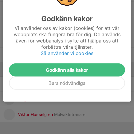
Noah Hasselgren
Godkänn kakor
Sebastian Gello
Vi använder oss av kakor (cookies) för att vår
webbplats ska fungera bra för dig. De används
Sigge Klausen
även för webbanalys i syfte att hjälpa oss att
förbättra våra tjänster.
Så använder vi cookies
Valter Sarvell
Godkänn alla kakor
Ledare
Bara nödvändiga
Johan Eriksson
Tränare
Magnus Karlsson
Huvudtränare
Viktor Hasselgren
Målvaktstränare