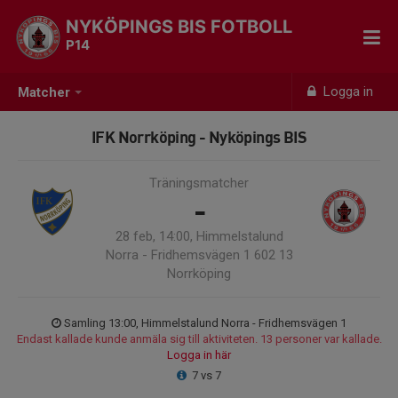
NYKÖPINGS BIS FOTBOLL
P14
Logga in
Matcher
IFK Norrköping - Nyköpings BIS
Träningsmatcher
-
28 feb, 14:00, Himmelstalund
Norra - Fridhemsvägen 1 602 13
Norrköping
Samling 13:00, Himmelstalund Norra - Fridhemsvägen 1
Endast kallade kunde anmäla sig till aktiviteten. 13 personer var kallade.
Logga in här
7 vs 7