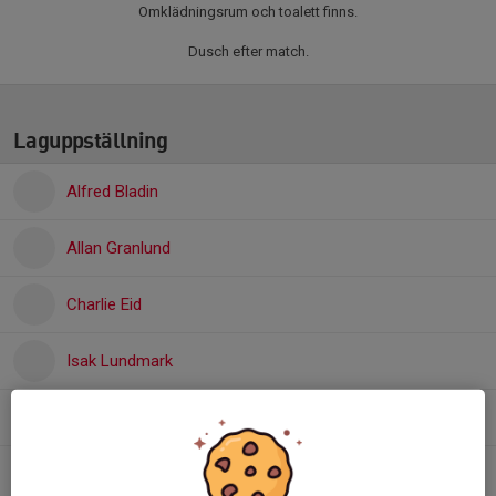
Omklädningsrum och toalett finns.
Dusch efter match.
Laguppställning
Alfred Bladin
Allan Granlund
Charlie Eid
Isak Lundmark
Ivar Gweth Isaksson
Ludvig Dahlberg