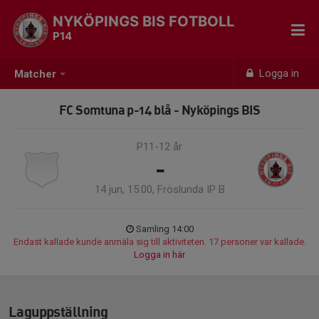
NYKÖPINGS BIS FOTBOLL
P14
Logga in
Matcher
FC Somtuna p-14 blå - Nyköpings BIS
P11-12 år
-
14 jun, 15:00, Fröslunda IP B
Samling 14:00
Endast kallade kunde anmäla sig till aktiviteten. 17 personer var kallade.
Logga in här
Laguppställning