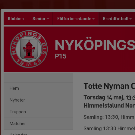
Klubben
Senior
Elitförberedande
Breddfotboll
NYKÖPINGS
P15
Totte Nyman 
Hem
Torsdag 14 maj, 13:
Nyheter
Himmelstalund Nor
Truppen
Samling: 13:30, Himm
Matcher
Samling 13:30 Himmels