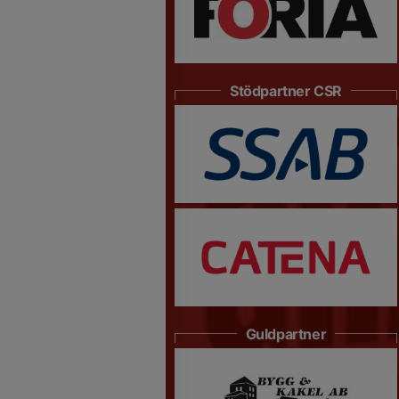
Stödpartner CSR
Guldpartner