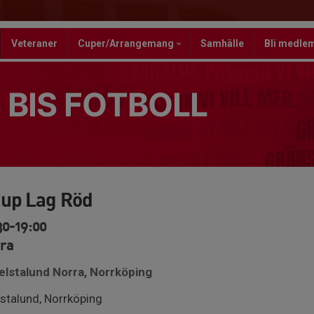
Veteraner
Cuper/Arrangemang
Samhälle
Bli medle
 BIS FOTBOLL
Cup Lag Röd
30-19:00
ra
elstalund Norra, Norrköping
talund, Norrköping