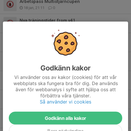
Arbetspass Multistjärncupen
18 jan, 21:11
0
Nya träningstider from v41
15 sep 2025
1
Information inför lagaktiviteten söndag
8 aug 2025
0
Arbetspass Sparbanksbollen 2025
13 maj 2025
1
Godkänn kakor
Vi använder oss av kakor (cookies) för att vår
Insats för att stärka lagkassan
webbplats ska fungera bra för dig. De används
25 apr 2025
2
även för webbanalys i syfte att hjälpa oss att
förbättra våra tjänster.
Träningstider from v18
Så använder vi cookies
21 apr 2025
0
Viktig information - matchtröjor 2025
Godkänn alla kakor
19 mar 2025
1
Bara nödvändiga