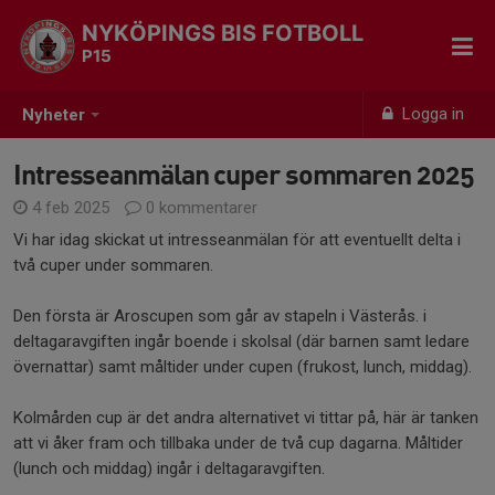
NYKÖPINGS BIS FOTBOLL
P15
Logga in
Nyheter
Intresseanmälan cuper sommaren 2025
4 feb 2025
0 kommentarer
Vi har idag skickat ut intresseanmälan för att eventuellt delta i
två cuper under sommaren.
Den första är Aroscupen som går av stapeln i Västerås. i
deltagaravgiften ingår boende i skolsal (där barnen samt ledare
övernattar) samt måltider under cupen (frukost, lunch, middag).
Kolmården cup är det andra alternativet vi tittar på, här är tanken
att vi åker fram och tillbaka under de två cup dagarna. Måltider
(lunch och middag) ingår i deltagaravgiften.