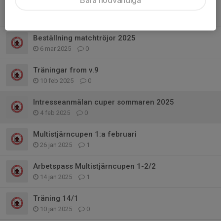
Träningar framöver
8 mar 2025
0
Beställning matchtröjor 2025
6 mar 2025
0
Träningar from v.9
10 feb 2025
0
Intresseanmälan cuper sommaren 2025
4 feb 2025
0
Multistjärncupen 1:a februari
26 jan 2025
1
Arbetspass Multistjärncupen 1-2/2
14 jan 2025
1
Träning 14/1
10 jan 2025
0