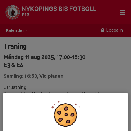
NYKÖPINGS BIS FOTBOLL
P16
Logga in
Kalender
Träning
Måndag 11 aug 2025, 17:00-18:30
E3 & E4
Samling: 16:50, Vid planen
Utrustning:
Benskydd, vattenflaska och kläder efter väder.
Viktigt att man är anmäld till träningen och svarar på
kallelser om man kommer eller inte.