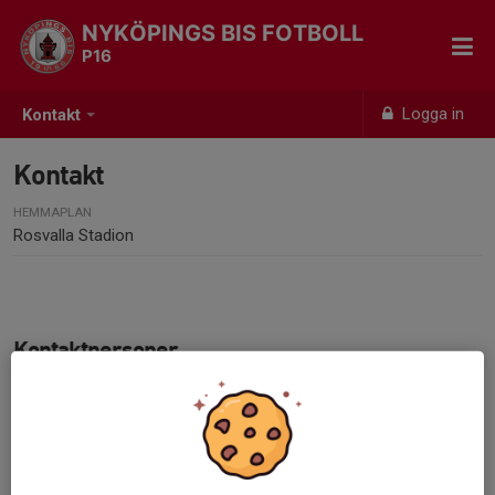
NYKÖPINGS BIS FOTBOLL
P16
Logga in
Kontakt
Kontakt
HEMMAPLAN
Rosvalla Stadion
Kontaktpersoner
Sebastian Ragnewall
Huvudtränare
070-483 38 43
sebbarton@hotmail.com