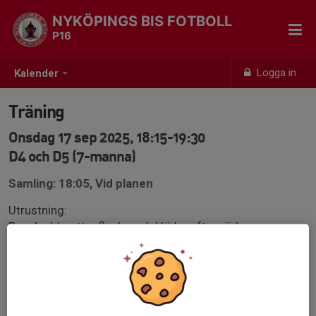
NYKÖPINGS BIS FOTBOLL
P16
Logga in
Kalender
Träning
Onsdag 17 sep 2025, 18:15-19:30
D4 och D5 (7-manna)
Samling: 18:05, Vid planen
Utrustning:
Benskydd, vattenflaska och kläder efter väder.
Viktigt att man är anmäld till träningen och svarar på
kallelser om man kommer eller inte.