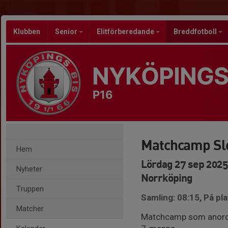
Klubben
Senior
Elitförberedande
Breddfotboll
NYKÖPINGS
P16
Matchcamp Sl
Hem
Lördag 27 sep 2025
Nyheter
Norrköping
Truppen
Samling: 08:15, På pla
Matcher
Matchcamp som anordn