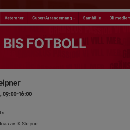
Veteraner
Cuper/Arrangemang
Samhälle
Bli medle
 BIS FOTBOLL
eipner
, 09:00-16:00
ts
as av IK Sleipner