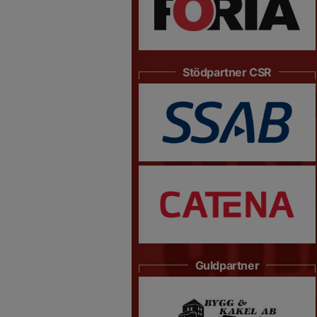
Stödpartner CSR
Guldpartner