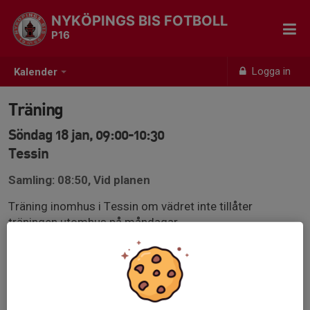
NYKÖPINGS BIS FOTBOLL
P16
Logga in
Kalender
Träning
Söndag 18 jan, 09:00-10:30
Tessin
Samling: 08:50, Vid planen
Träning inomhus i Tessin om vädret inte tillåter
träningen utomhus på måndagar.
Utrustning:
Benskydd, vattenflaska och fotbollsskor.
Viktigt att man är anmäld till träningen och svarar på