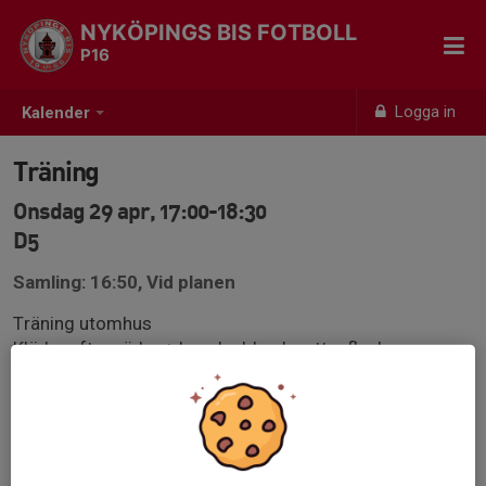
NYKÖPINGS BIS FOTBOLL
P16
Logga in
Kalender
Träning
Onsdag 29 apr, 17:00-18:30
D5
Samling: 16:50, Vid planen
Träning utomhus
Kläder efter väder + benskydd och vattenflaska