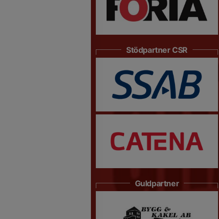
Stödpartner CSR
Guldpartner