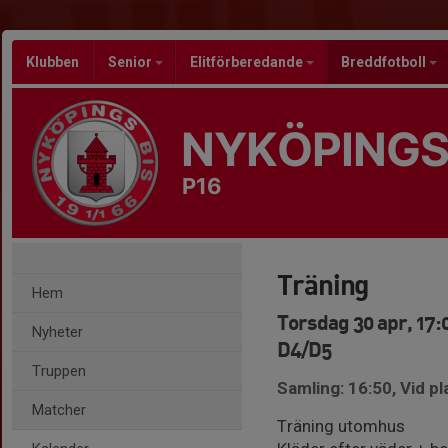
Klubben
Senior
Elitförberedande
Breddfotboll
NYKÖPINGS
P16
Träning
Hem
Torsdag 30 apr, 17:
Nyheter
D4/D5
Truppen
Samling: 16:50, Vid p
Matcher
Träning utomhus