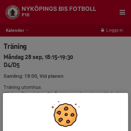
NYKÖPINGS BIS FOTBOLL
P16
Logga in
Kalender
Träning
Måndag 28 sep, 18:15-19:30
D4/D5
Samling: 18:00, Vid planen
Träning utomhus.
Kläder efter väder, alltså mössa och vantar vid kyla. I
övrigt träningskläder och benskydd.