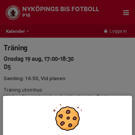
NYKÖPINGS BIS FOTBOLL
P16
Logga in
Kalender
Träning
Onsdag 19 aug, 17:00-18:30
D5
Samling: 16:50, Vid planen
Träning utomhus
Kläder efter väder + benskydd och vattenflaska