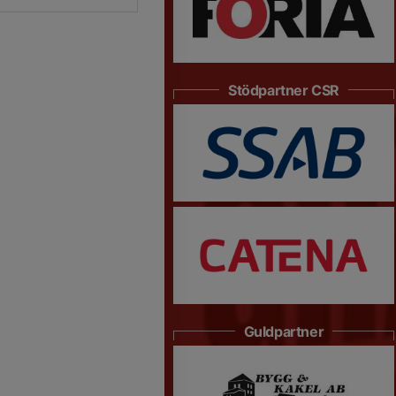
Stödpartner CSR
Guldpartner