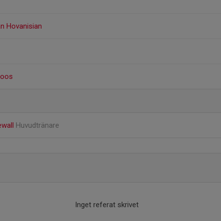
an Hovanisian
roos
ewall
Huvudtränare
Inget referat skrivet