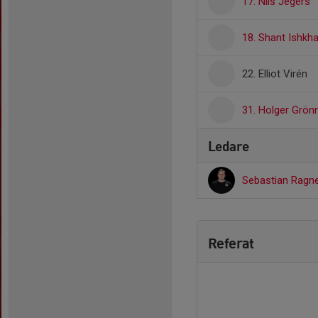
17. Nils Jegers
18. Shant Ishkh
22. Elliot Virén
31. Holger Grön
Ledare
Sebastian Ragn
Referat