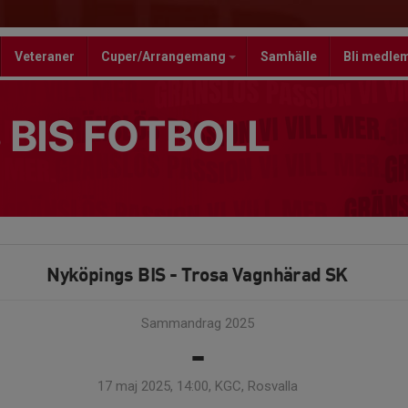
Veteraner
Cuper/Arrangemang
Samhälle
Bli medle
 BIS FOTBOLL
Nyköpings BIS - Trosa Vagnhärad SK
Sammandrag 2025
-
17 maj 2025, 14:00, KGC, Rosvalla