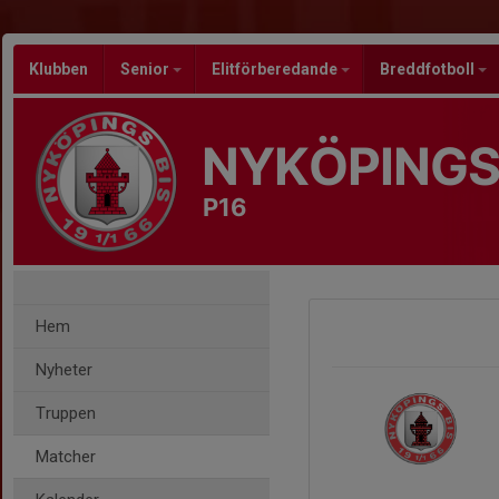
Klubben
Senior
Elitförberedande
Breddfotboll
NYKÖPINGS
P16
Hem
Nyheter
Truppen
Matcher