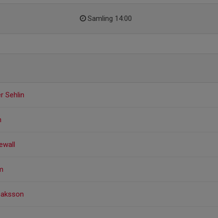
Samling 14:00
r Sehlin
n
ewall
m
saksson