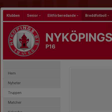
Klubben
Senior
Elitförberedande
Breddfotboll
NYKÖPINGS
P16
Hem
Nyheter
Truppen
Matcher