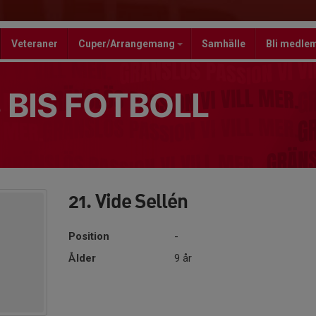
Veteraner
Cuper/Arrangemang
Samhälle
Bli medle
 BIS FOTBOLL
21. Vide Sellén
Position
-
Ålder
9 år