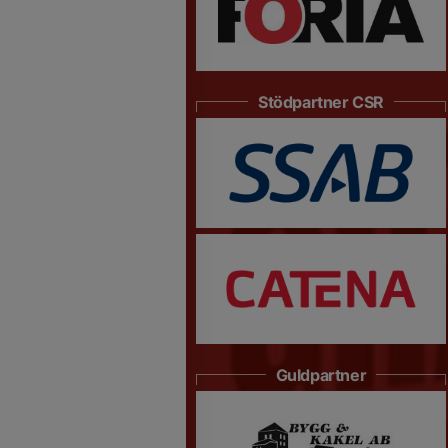
Stödpartner CSR
Guldpartner