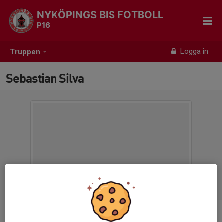
NYKÖPINGS BIS FOTBOLL
P16
Logga in
Truppen
Sebastian Silva
Titel
Tränare