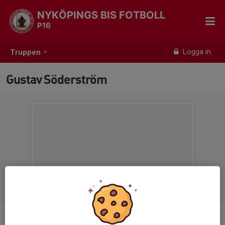
NYKÖPINGS BIS FOTBOLL
P16
Logga in
Truppen
Gustav Söderström
Titel
Tränare