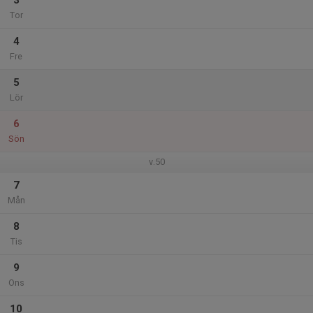
3
Tor
4
Fre
5
Lör
6
Sön
v.50
7
Mån
8
Tis
9
Ons
10