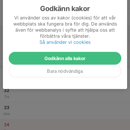
Tor
Godkänn kakor
18
Vi använder oss av kakor (cookies) för att vår
Fre
webbplats ska fungera bra för dig. De används
även för webbanalys i syfte att hjälpa oss att
19
förbättra våra tjänster.
Lör
Så använder vi cookies
20
Sön
Godkänn alla kakor
v.52
Bara nödvändiga
21
Mån
22
Tis
23
Ons
24