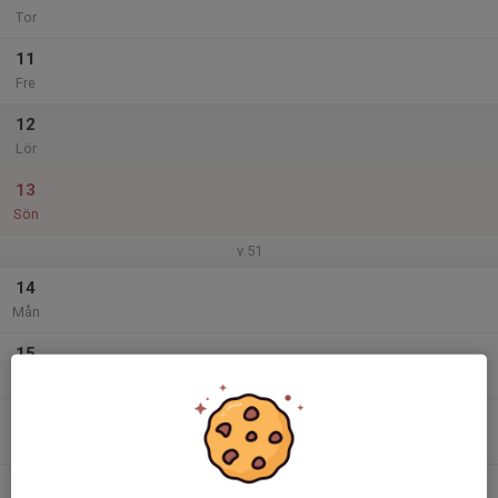
Tor
11
Fre
12
Lör
13
Sön
v.51
14
Mån
15
Tis
16
Ons
17