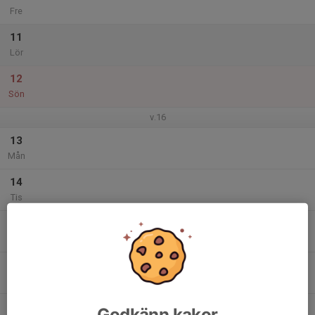
Fre
11
Lör
12
Sön
v.16
13
Mån
14
Tis
15
Ons
16
Tor
17
Godkänn kakor