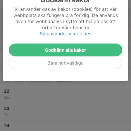
Fre
Vi använder oss av kakor (cookies) för att vår
18
webbplats ska fungera bra för dig. De används
Lör
även för webbanalys i syfte att hjälpa oss att
förbättra våra tjänster.
19
Så använder vi cookies
Sön
v.17
Godkänn alla kakor
20
Bara nödvändiga
Mån
21
17:00
Träning
18:00
Tis
Nicolaiskolans Inomhushall
22
Ons
23
Tor
24