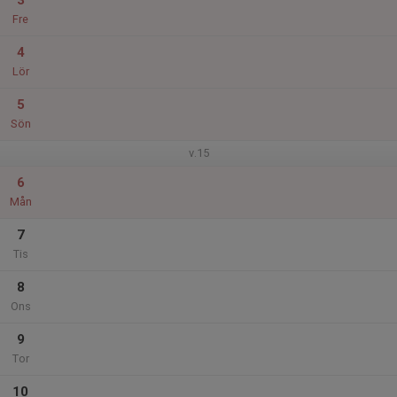
3
Fre
4
Lör
5
Sön
v.15
6
Mån
7
Tis
8
Ons
9
Tor
10